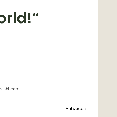
orld!“
 dashboard.
Antworten