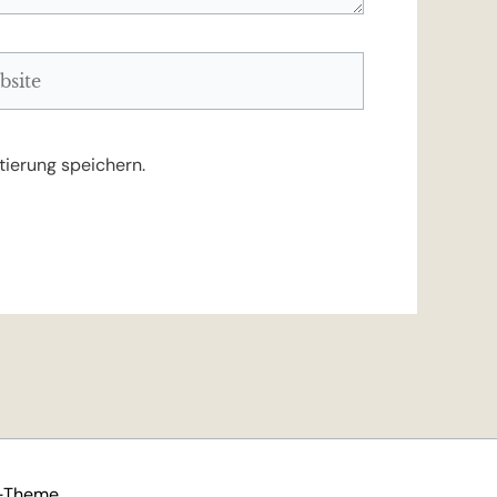
ite
ierung speichern.
-Theme